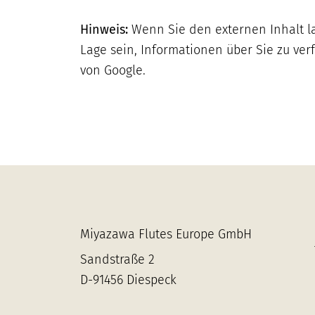
FMB Fachmarkt Blasinstrumente GmbH
Hinweis:
Wenn Sie den externen Inhalt l
Dammstrasse 39, 33332 Gütersloh
Lage sein, Informationen über Sie zu ver
von Google.
Holzblasinstrumente Jäger
Bahrendorfer Strasse 2a, 39112 Magdeburg
Christoph Siewers Holzblasinstrumente
Im Dau 11, 50678 Köln
Miyazawa Flutes Europe GmbH
Flutissimo
Meindorfer Strasse 174, 53757 Sankt
Sandstraße 2
Augustin
D-91456 Diespeck