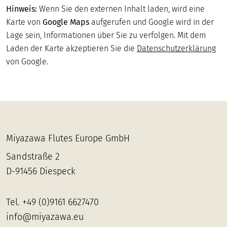
Dammstrasse 39, 33332 Gütersloh
Hinweis:
Wenn Sie den externen Inhalt laden, wird eine
Karte von
Google Maps
aufgerufen und Google wird in der
Lage sein, Informationen über Sie zu verfolgen. Mit dem
Holzblasinstrumente Jäger
Laden der Karte akzeptieren Sie die
Datenschutzerklärung
Bahrendorfer Strasse 2a, 39112 Magdeburg
von Google.
Christoph Siewers Holzblasinstrumente
Im Dau 11, 50678 Köln
Miyazawa Flutes Europe GmbH
Flutissimo
Sandstraße 2
Meindorfer Strasse 174, 53757 Sankt Augustin
D-91456 Diespeck
Musik Kröger
Tel.
+49 (0)9161 6627470
Saarstrasse 34, 54290 Trier
info@miyazawa.eu