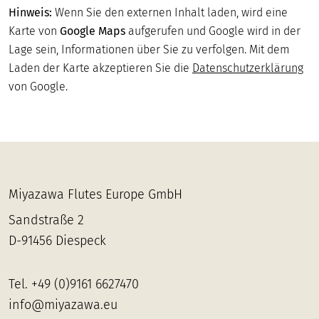
Dammstrasse 39, 33332 Gütersloh
Hinweis:
Wenn Sie den externen Inhalt laden, wird eine
Karte von
Google Maps
aufgerufen und Google wird in der
Lage sein, Informationen über Sie zu verfolgen. Mit dem
Holzblasinstrumente Jäger
Laden der Karte akzeptieren Sie die
Datenschutzerklärung
Bahrendorfer Strasse 2a, 39112 Magdeburg
von Google.
Christoph Siewers Holzblasinstrumente
Im Dau 11, 50678 Köln
Miyazawa Flutes Europe GmbH
Flutissimo
Sandstraße 2
Meindorfer Strasse 174, 53757 Sankt Augustin
D-91456 Diespeck
Musik Kröger
Tel.
+49 (0)9161 6627470
Saarstrasse 34, 54290 Trier
info@miyazawa.eu