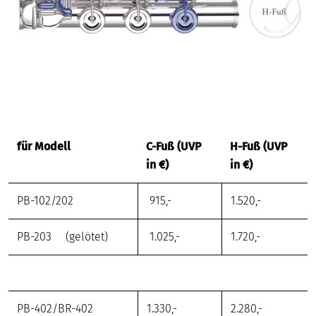
für Modell
C-Fuß
(UVP
H-Fuß
(UVP
in €)
in €)
PB-102/202
915,-
1.520,-
PB-203 (gelötet)
1.025,-
1.720,-
PB-402/BR-402
1.330,-
2.280,-